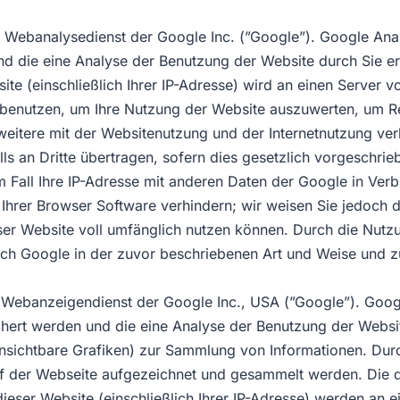
n Webanalysedienst der Google Inc. (”Google”). Google Anal
d die eine Analyse der Benutzung der Website durch Sie e
ite (einschließlich Ihrer IP-Adresse) wird an einen Server
benutzen, um Ihre Nutzung der Website auszuwerten, um Rep
itere mit der Websitenutzung und der Internetnutzung ver
s an Dritte übertragen, sofern dies gesetzlich vorgeschrieb
 Fall Ihre IP-Adresse mit anderen Daten der Google in Verbi
Ihrer Browser Software verhindern; wir weisen Sie jedoch da
ser Website voll umfänglich nutzen können. Durch die Nutzu
rch Google in der zuvor beschriebenen Art und Weise und 
 Webanzeigendienst der Google Inc., USA (”Google”). Goo
chert werden und die eine Analyse der Benutzung der Websi
unsichtbare Grafiken) zur Sammlung von Informationen. D
uf der Webseite aufgezeichnet und gesammelt werden. Di
ieser Website (einschließlich Ihrer IP-Adresse) werden an