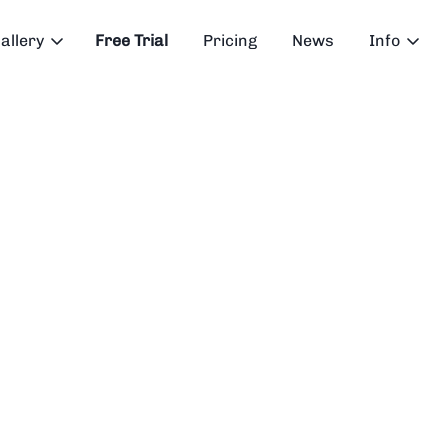
allery
Free Trial
Pricing
News
Info