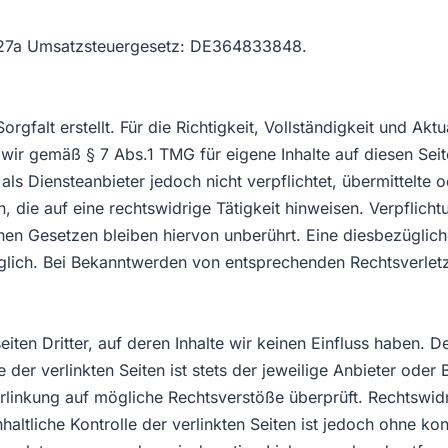
§27a Umsatzsteuergesetz: DE364833848.
rgfalt erstellt. Für die Richtigkeit, Vollständigkeit und Akt
wir gemäß § 7 Abs.1 TMG für eigene Inhalte auf diesen Sei
als Diensteanbieter jedoch nicht verpflichtet, übermittelte
die auf eine rechtswidrige Tätigkeit hinweisen. Verpflich
en Gesetzen bleiben hiervon unberührt. Eine diesbezügliche
öglich. Bei Bekanntwerden von entsprechenden Rechtsverle
ten Dritter, auf deren Inhalte wir keinen Einfluss haben. D
er verlinkten Seiten ist stets der jeweilige Anbieter oder B
rlinkung auf mögliche Rechtsverstöße überprüft. Rechtswid
haltliche Kontrolle der verlinkten Seiten ist jedoch ohne k