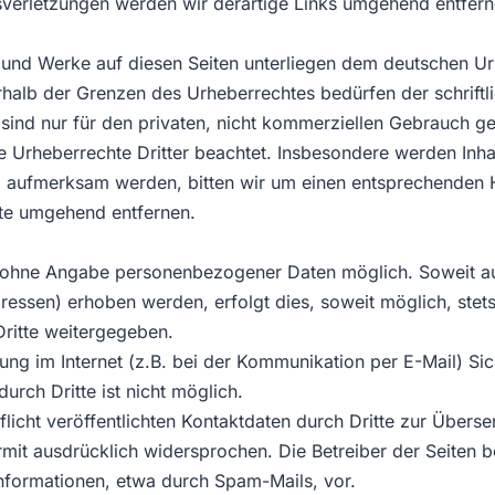
verletzungen werden wir derartige Links umgehend entfern
te und Werke auf diesen Seiten unterliegen dem deutschen Ur
rhalb der Grenzen des Urheberrechtes bedürfen der schrift
sind nur für den privaten, nicht kommerziellen Gebrauch gest
e Urheberrechte Dritter beachtet. Insbesondere werden Inhal
ng aufmerksam werden, bitten wir um einen entsprechenden
lte umgehend entfernen.
el ohne Angabe personenbezogener Daten möglich. Soweit 
essen) erhoben werden, erfolgt dies, soweit möglich, stets
Dritte weitergegeben.
ung im Internet (z.B. bei der Kommunikation per E-Mail) Si
urch Dritte ist nicht möglich.
cht veröffentlichten Kontaktdaten durch Dritte zur Überse
it ausdrücklich widersprochen. Die Betreiber der Seiten beh
nformationen, etwa durch Spam-Mails, vor.